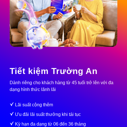
Tiết kiệm Trường An
Dành riêng cho khách hàng từ 45 tuổi trở lên với đa
dạng hình thức lãnh lãi
Lãi suất cộng thêm
Ưu đãi lãi suất thưởng khi tái tục
Kỳ hạn đa dạng từ 06 đến 36 tháng