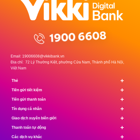
Email:
19006608@vikkibank.vn
Địa chỉ: 72 Lý Thường Kiệt, phường Cửa Nam, Thành phố Hà Nội,
Việt Nam
+
Thẻ
+
Tiền gửi tiết kiệm
+
Tiền gửi thanh toán
+
Tín dụng cá nhân
+
Giao dịch xuyên biên giới
+
Thanh toán tự động
+
Các dịch vụ khác