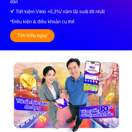
dẫn
Tiết kiệm Vikki +0,3%/ năm lãi suất tốt nhất
*Điều kiện & điều khoản cụ thể
Tìm hiểu ngay