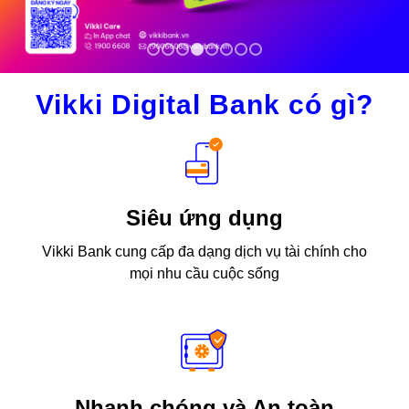
1
2
3
4
5
6
7
8
Vikki Digital Bank có gì?
Siêu ứng dụng
Vikki Bank cung cấp đa dạng dịch vụ tài chính cho
mọi nhu cầu cuộc sống
Nhanh chóng và An toàn