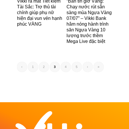
Vikki ra mắt Tiết kiệm
“Bản tin giờ Vàng:
Tài Sắc: Trợ thủ tài
Chạy nước rút sẵn
chính giúp phụ nữ
sàng mùa Ngựa Vàng
hiện đại vun vén hạnh
07/07” – Vikki Bank
phúc VÀNG
hâm nóng hành trình
săn Ngựa Vàng 10
lượng trước thềm
Mega Live đặc biệt
‹
1
2
3
4
5
›
»