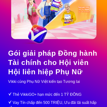
Gói giải pháp Đồng hành
Tài chính cho Hội viên
Hội liên hiệp Phụ Nữ
Vikki cùng Phụ Nữ Việt kiến tạo Tương lai
Thẻ VikkiGO+ hạn mức đến 1 TỶ ĐỒNG
Vay Tín chấp đến 500 TRIỆU, Ưu đãi lãi suất hấp