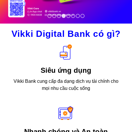
1
2
3
4
5
6
7
8
Vikki Digital Bank có gì?
Siêu ứng dụng
Vikki Bank cung cấp đa dạng dịch vụ tài chính cho
mọi nhu cầu cuộc sống
Nhanh chóng và An toàn