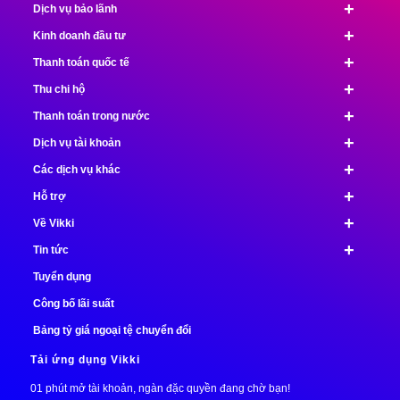
+
Dịch vụ bảo lãnh
+
Kinh doanh đầu tư
+
Thanh toán quốc tế
+
Thu chi hộ
+
Thanh toán trong nước
+
Dịch vụ tài khoản
+
Các dịch vụ khác
+
Hỗ trợ
+
Về Vikki
+
Tin tức
Tuyển dụng
Công bố lãi suất
Bảng tỷ giá ngoại tệ chuyển đổi
Tải ứng dụng Vikki
01 phút mở tài khoản, ngàn đặc quyền đang chờ bạn!