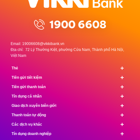
Email:
19006608@vikkibank.vn
Địa chỉ: 72 Lý Thường Kiệt, phường Cửa Nam, Thành phố Hà Nội,
Việt Nam
+
Thẻ
+
Tiền gửi tiết kiệm
+
Tiền gửi thanh toán
+
Tín dụng cá nhân
+
Giao dịch xuyên biên giới
+
Thanh toán tự động
+
Các dịch vụ khác
+
Tín dụng doanh nghiệp