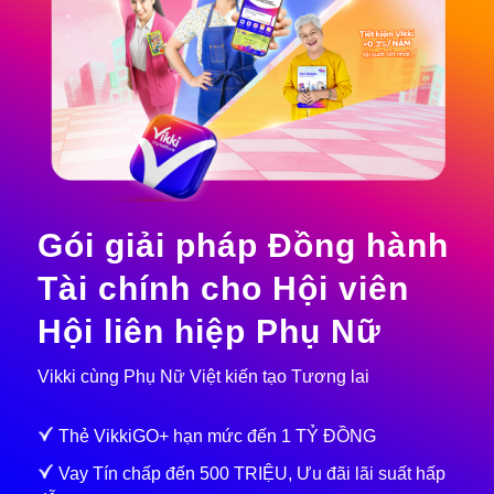
Gói giải pháp Đồng hành
Tài chính cho Hội viên
Hội liên hiệp Phụ Nữ
Vikki cùng Phụ Nữ Việt kiến tạo Tương lai
Thẻ VikkiGO+ hạn mức đến 1 TỶ ĐỒNG
Vay Tín chấp đến 500 TRIỆU, Ưu đãi lãi suất hấp