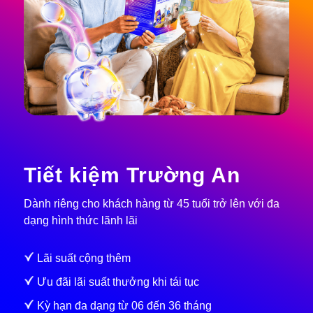
Tiết kiệm Trường An
Dành riêng cho khách hàng từ 45 tuổi trở lên với đa
dạng hình thức lãnh lãi
Lãi suất cộng thêm
Ưu đãi lãi suất thưởng khi tái tục
Kỳ hạn đa dạng từ 06 đến 36 tháng