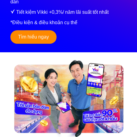
dẫn
Tiết kiệm Vikki +0,3%/ năm lãi suất tốt nhất
*Điều kiện & điều khoản cụ thể
Tìm hiểu ngay