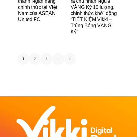
thành Ngân hàng
ra chủ nhân Ngựa
chính thức tại Việt
VÀNG Ký 10 lượng,
Nam của ASEAN
chính thức khởi động
United FC
“TIẾT KIỆM Vikki –
Trúng Bóng VÀNG
Ký”
1
2
3
›
»